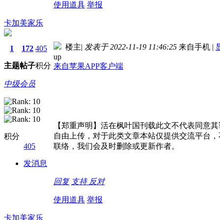
使用道具
举报
卡加美家乐
楼主
|
发表于 2022-11-19 11:46:25
来自手机
|
1
172
405
up
主题
帖子
积分
来自苹果APP客户端
中级会员
【郑重声明】活在枫叶国刊载此文不代表同意其
自由上传，对于此类文章本站仅提供交流平台，
积分
405
联络，我们会及时删除或更新作者。
发消息
回复
支持
反对
使用道具
举报
卡加美家乐