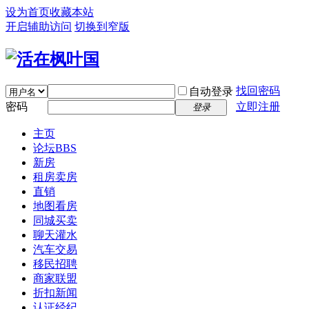
设为首页
收藏本站
开启辅助访问
切换到窄版
找回密码
自动登录
密码
立即注册
登录
主页
论坛
BBS
新房
租房卖房
直销
地图看房
同城买卖
聊天灌水
汽车交易
移民招聘
商家联盟
折扣新闻
认证经纪