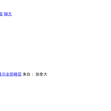
卖
聊天
显示全部楼层
来自： 加拿大