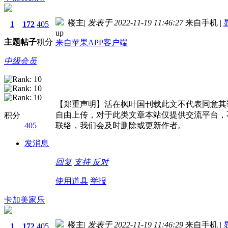
楼主
|
发表于 2022-11-19 11:46:27
来自手机
|
1
172
405
up
主题
帖子
积分
来自苹果APP客户端
中级会员
【郑重声明】活在枫叶国刊载此文不代表同意其
自由上传，对于此类文章本站仅提供交流平台，
积分
405
联络，我们会及时删除或更新作者。
发消息
回复
支持
反对
使用道具
举报
卡加美家乐
楼主
|
发表于 2022-11-19 11:46:29
来自手机
|
1
172
405