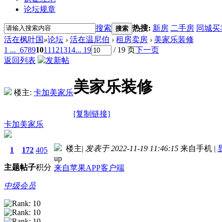
论坛规章
搜索
热搜:
新房
二手房
同城买
搜索
活在枫叶国
»
论坛
›
活在温尼伯
›
租房卖房
›
美家乐装修
1 ...
6
7
8
9
10
11
12
13
14
... 19
/ 19 页
下一页
返回列表
美家乐装修
楼主:
卡加美家乐
[复制链接]
卡加美家乐
楼主
|
发表于 2022-11-19 11:46:15
来自手机
|
1
172
405
up
主题
帖子
积分
来自苹果APP客户端
中级会员