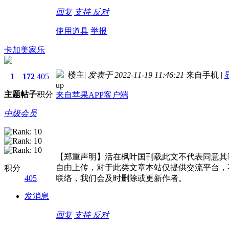
回复
支持
反对
使用道具
举报
卡加美家乐
楼主
|
发表于 2022-11-19 11:46:21
来自手机
|
1
172
405
up
主题
帖子
积分
来自苹果APP客户端
中级会员
【郑重声明】活在枫叶国刊载此文不代表同意其
自由上传，对于此类文章本站仅提供交流平台，
积分
405
联络，我们会及时删除或更新作者。
发消息
回复
支持
反对