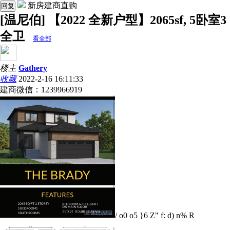
新房建商直购
回复
[温尼伯] 【2022 全新户型】2065sf, 5卧室3
全卫
看全部
楼主
Gathery
收藏
2022-2-16 16:11:33
建商微信：1239966919
/ o0 o5 }6 Z" f: d) n% R