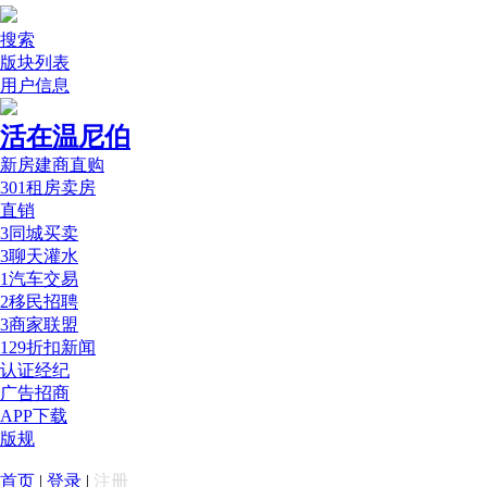
搜索
版块列表
用户信息
活在温尼伯
新房建商直购
301
租房卖房
直销
3
同城买卖
3
聊天灌水
1
汽车交易
2
移民招聘
3
商家联盟
129
折扣新闻
认证经纪
广告招商
APP下载
版规
首页
|
登录
|
注册