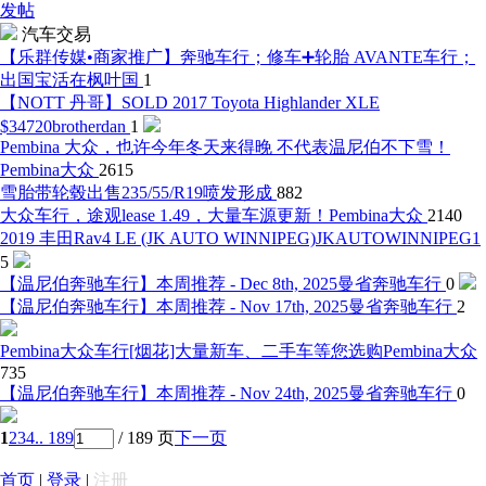
发帖
汽车交易
【乐群传媒•商家推广】奔驰车行；修车➕轮胎 AVANTE车行；
出国宝
活在枫叶国
1
【NOTT 丹哥】SOLD 2017 Toyota Highlander XLE
$34720
brotherdan
1
Pembina 大众，也许今年冬天来得晚 不代表温尼伯不下雪！
Pembina大众
2615
雪胎带轮毂出售235/55/R19
喷发形成
882
大众车行，途观lease 1.49，大量车源更新！
Pembina大众
2140
2019 丰田Rav4 LE (JK AUTO WINNIPEG)
JKAUTOWINNIPEG1
5
【温尼伯奔驰车行】本周推荐 - Dec 8th, 2025
曼省奔驰车行
0
【温尼伯奔驰车行】本周推荐 - Nov 17th, 2025
曼省奔驰车行
2
Pembina大众车行[烟花]大量新车、二手车等您选购
Pembina大众
735
【温尼伯奔驰车行】本周推荐 - Nov 24th, 2025
曼省奔驰车行
0
1
2
3
4
.. 189
/ 189 页
下一页
首页
|
登录
|
注册