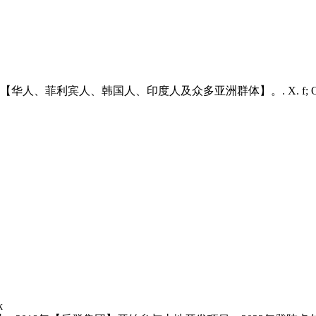
覆盖温尼伯【华人、菲利宾人、韩国人、印度人及众多亚洲群体】。
. X. f;
k