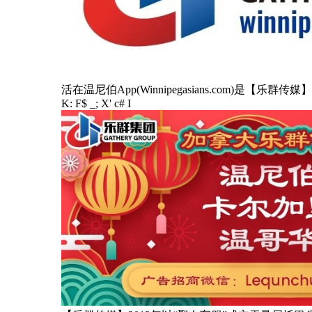
活在温尼伯App(Winnipegasians.co
K: F$ _; X' c# I