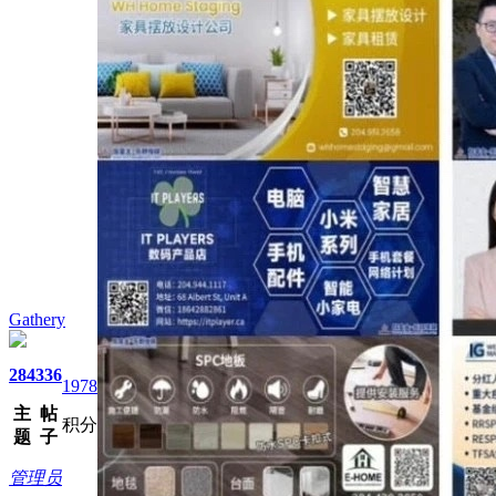
Gathery
284
336
1978
主
帖
积分
题
子
管理员