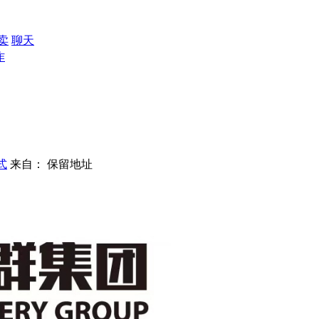
卖
聊天
作
式
来自： 保留地址