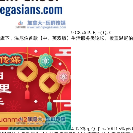
9 C8 z6 P- F; ~( Q- C
m)是【乐群传媒】旗下，温尼伯首款【中、英双版】生活服务类论坛。
4 T- Z$ q, Q. ]1 z- V# i1 s% g6 