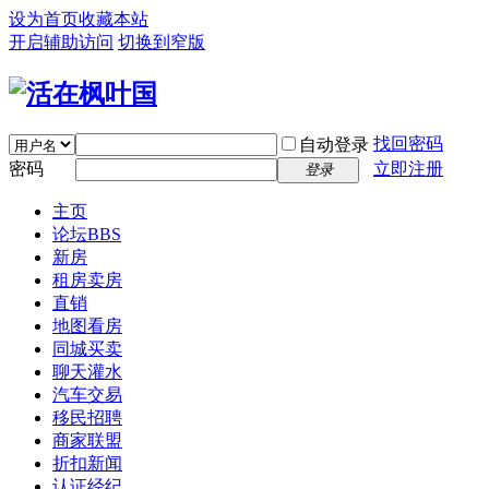
设为首页
收藏本站
开启辅助访问
切换到窄版
找回密码
自动登录
密码
立即注册
登录
主页
论坛
BBS
新房
租房卖房
直销
地图看房
同城买卖
聊天灌水
汽车交易
移民招聘
商家联盟
折扣新闻
认证经纪