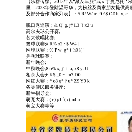
【乐群传媒】2013年以“聚友车服”成立于曼尼托
里，2023年登陆温哥华，为粉丝及商家朋友提供
及部分合作商家列表】：
5 R/ W/ u: j9 ^$ O# h, x, c
脱口秀巡演；
& Q' g, j# L3 `! x2 u
高尔夫球公开赛;
各大歌唱比赛;
篮球联赛;
# R% o2 ~$ W# |
网球联赛；
% ]' w g* i h0 l( `
乒乓球联赛；
新年晚会;
中秋晚会;
8 o% x, j1 i a, x8 y: U
相亲大会;
6 K$ _0 ~ m3 D0 |
网红大赛；
* o8 q* |/ u* Z$ Y9 k
各类便民服务讲座;
新生指导会;
萌宠大赛；
( e) p1 `( c( n4 n
萌宝大赛等等