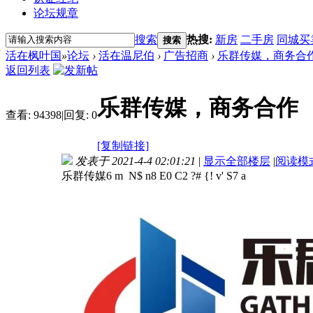
论坛规章
搜索
热搜:
新房
二手房
同城买
搜索
活在枫叶国
»
论坛
›
活在温尼伯
›
广告招商
›
乐群传媒，商务合
返回列表
乐群传媒，商务合作
查看:
94398
|
回复:
0
[复制链接]
发表于 2021-4-4 02:01:21
|
显示全部楼层
|
阅读模
乐群传媒
6 m N$ n8 E0 C2 ?# {! v' S7 a