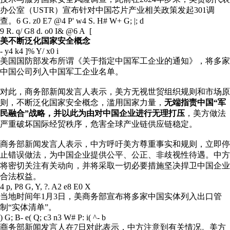
办公室（USTR）宣布针对中国芯片产业相关政策发起301调
查。
6 G. z0 E7 @4 P' w4 S. H# W+ G; |; d
9 R. q/ G8 d. o0 I& @6 A [
美不断泛化国家安全概念
- y4 k4 ]% Y/ x0 i
美国国防部发布所谓《关于指定中国军工企业的通知》，将多家
中国公司列入中国军工企业名单。
对此，商务部新闻发言人表示，美方无视世贸组织规则和市场原
则，不断泛化国家安全概念，滥用国家力量，
无端指责中国“军
民融合”战略，并以此为由对中国企业进行无理打压
，美方做法
严重破坏国际经贸秩序，危害全球产业链供应链稳定。
商务部新闻发言人表示，中方呼吁美方尊重事实和规则，立即停
止错误做法，为中国企业提供公平、公正、非歧视性待遇。中方
将密切关注有关动向，并将采取一切必要措施坚决捍卫中国企业
合法权益。
4 p, P8 G, Y, ?. A2 e8 E0 X
当地时间年1月3日，美商务部宣布将多家中国实体列入出口管
制“实体清单”。
) G; B- e( Q; c3 n3 W# P: i( ^- b
商务部新闻发言人在7日对此表示，中方注意到有关情况。美方