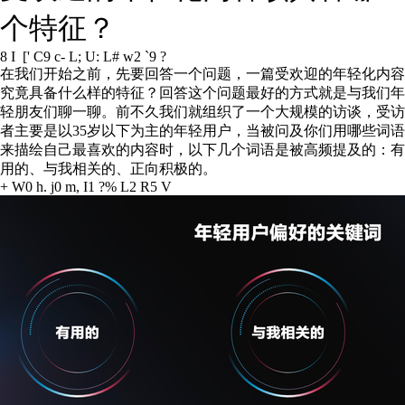
个特征？
8 I [' C9 c- L; U: L# w2 `9 ?
在我们开始之前，先要回答一个问题，一篇受欢迎的年轻化内容
究竟具备什么样的特征？回答这个问题最好的方式就是与我们年
轻朋友们聊一聊。前不久我们就组织了一个大规模的访谈，受访
者主要是以35岁以下为主的年轻用户，当被问及你们用哪些词语
来描绘自己最喜欢的内容时，以下几个词语是被高频提及的：有
用的、与我相关的、正向积极的。
+ W0 h. j0 m, I1 ?% L2 R5 V