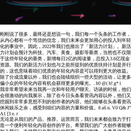
刚刚说了很多，最终还是想说一句，我们每一个头条的工作者，
从内心都有一个笃信的信念，我们未来会更加用心的投入到年轻
化的事业中。因此，2022年我们也推出了「新活力计划」。新活
力计划会预计为科技、汽车、美食、摄影等垂类，当然也不仅限
于这些年轻化的垂类，新增每日2亿的阅读量，总投入3.6亿现金
资源。我们的新活力计划也与之前所提到的优质扶持计划是并行
的，这也意味着咱们优质的年轻化内容是可以得到更大的收益。
除了分成流量以外，我们也会陆续组织一些大型的活动，让更多
偏小众的年轻化内容有机会获得更多的曝光。
. b0 @( b! g* i
我非常希望未来当我再一次和年轻用户聊天、访谈的时候，他们
会很激动的向我展示，除了在今日头条看资讯内容以外，他们又
挖掘到非常多意想不到的创作者的内容。他们能够在头条看资讯
休闲娱乐之余，感受到咱们内容的力量和价值。
8 a6 n. V0 Q& J"
A1 [3 e. r
无论是从我们的产品、推荐、运营而言，我们未来都会致力于打
造一个便利年轻化内容创作的平台。希望我们的广大创作者能够