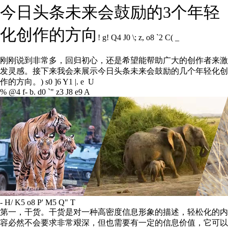
今日头条未来会鼓励的3个年轻
化创作的方向
! g! Q4 J0 \; z, o8 `2 C( _
刚刚说到非常多，回归初心，还是希望能帮助广大的创作者来激
发灵感。接下来我会来展示今日头条未来会鼓励的几个年轻化创
作的方向。
) s0 ]6 Y1 |. e U
% @4 f- b. d0 `" z3 J8 e9 A
- H/ K5 o8 P' M5 Q" T
第一，干货。干货是对一种高密度信息形象的描述，轻松化的内
容必然不会要求非常艰深，但也需要有一定的信息价值，它可以