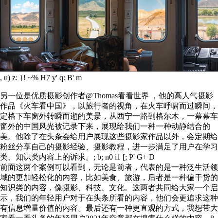
, u) z: }! ~% H7 y' q: B' m
另一位是优质摄影创作者@Thomas看看世界 ，他的高人气摄影
作品《火车看中国》，以旅行者的视角，在火车呼啸而过瞬间，
定格下车窗外转瞬而逝的美景，从西宁一路到格尔木，一幕幕车
窗外的中国风光被记录下来，展现给我们一种一种动静结合的
美。他除了在头条会给用户展现这些摄影家作品以外，会定期给
粉丝分享自己的摄影经验、摄影教程，进一步满足了用户在学习
类、知识类内容上的诉求。
; b; n0 i1 [; P' G+ D
前面这两个案例可以看到，无论是前者，代表的是一种泛生活领
域的更加轻松化的内容，比如美食、旅游，后者是一种偏干货的
知识类的内容，像摄影、科技、文化。这两者共同给大家一个启
示，我们的年轻用户对于在头条所看的内容，他们会更追求这种
有信息增量价值的内容。最后还有一种更直观的方式，我想带大