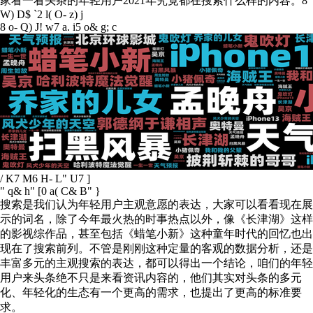
家看一看头条的年轻用户2021年究竟都在搜索什么样的内容。
8
W) D$ `2 l( O- z) j
8 o- Q) J! w7 a. i5 o& g; c
/ K7 M6 H- L" U7 ]
" q& h" [0 a( C& B" }
搜索是我们认为年轻用户主观意愿的表达，大家可以看看现在展
示的词名，除了今年最火热的时事热点以外，像《长津湖》这样
的影视综作品，甚至包括《蜡笔小新》这种童年时代的回忆也出
现在了搜索前列。不管是刚刚这种定量的客观的数据分析，还是
丰富多元的主观搜索的表达，都可以得出一个结论，咱们的年轻
用户来头条绝不只是来看资讯内容的，他们其实对头条的多元
化、年轻化的生态有一个更高的需求，也提出了更高的标准要
求。