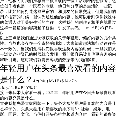
户，他极力向我们推荐自己很喜欢的一位生活领域的创作者，这
位创作者也是一个民宿的老板，他日常分享的是生活的一些记
录，比如如何打造这些民宿的，和朋友的日常交流。但是我们的
用户推荐的时候，就认为通过他的内容，他可以看到像你我这样
的普通人对于美好生活的向往，这样我们的创作者和用户就通过
这样一篇篇的内容架起了桥梁，引发了共鸣。
+ m. r/ B( z3 j7 F-
B
以上三点是我们通过访谈获取的关于年轻用户偏好内容的几个共
性。当然也会存在一个奇怪的现象，大家知道想法和行动往往是
不一致的。当我们觉得我们很喜欢这类内容的时候，一旦我们又
去浏览这些资讯的时候就会发现，我们很容易被其他更有趣的内
容吸引走。这时我们就需要客观的数据来为我们解答。
年轻用户在头条最喜欢看的内容
是什么？
4 z( b# j) M- U' z$ J4 q7 p
. k. y/ ^- R4 B" Y% U
接下来我带大家看一看，2021年，年轻用户在今日头条最喜欢看
的内容究竟是什么。
首先我想先带大家回顾一下，头条大盘的用户最喜欢的内容是什
么样子的。头条大盘用户最喜欢的排序前5：社会、娱乐、电
影、国际、文化。当你打开头条推荐频道内容时，看到的很多资