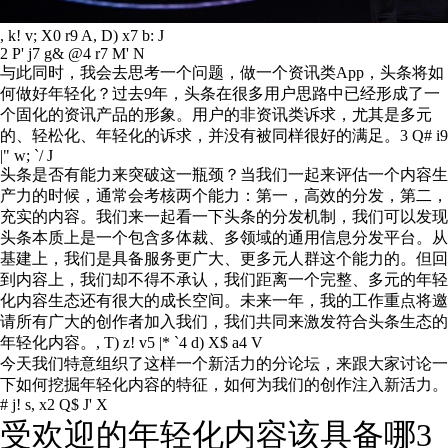
, k! v; X0 r9 A, D) x7 b: J
2 P' j7 g& @4 r7 M' N
与此同时，我会去思考一个问题，做一个资讯类App，头条将如
何做好年轻化？过去9年，头条在很多用户思路中已经形成了一
个固化的资讯产品的形象。用户的非资讯类诉求，尤其是多元
的、轻松化、年轻化的诉求，并没有被同样很好的满足。
3 Q# i9
|" w; `/ J
头条是否有能力来突破这一瓶颈？当我们一起来评估一个内容生
产力的时候，通常会考核两个能力：第一，高效的分发，第二，
充实的内容。我们来一起看一下头条的分发机制，我们可以发现
头条本质上是一个包含多体裁、多领域的通用信息分发平台。从
基建上，我们是具备服务更广大、更多元人群这个能力的。但回
到内容上，我们却不得不承认，我们距离一个完整、多元的年轻
化内容生态还有很大的成长空间。未来一年，我的工作重点将邀
请所有广大的创作者加入我们，我们共同来激发符合头条生态的
年轻化内容。
, T) z! v5 |* `4 d) X$ a4 V
今天我们特意组织了这样一个新活力的分论坛，来跟大家讨论一
下如何挖掘年轻化内容的特征，如何为我们的创作注入新活力。
# j! s, x2 Q$ J' X
受欢迎的年轻化内容该具备哪3