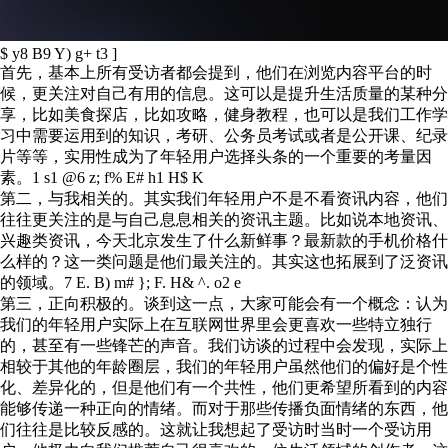
$ y8 B9 Y) g+ t3 ]
首先，基本上所有受访者都会提到，他们在浏览内容平台的时
候，更关注对自己有用的信息。这可以是提升生活质量的某种分
享，比如美食探店，比如攻略，健身教程，也可以是我们工作学
习中需要运用到的知识，考研、公务员考试或者是公开课、纪录
片等等，实用性成为了年轻用户选择头条的一个重要的考量因
素。
1 s1 @6 z; f% E# h1 H$ K
第二，与我相关的。其实我们年轻用户不是不看资讯内容，他们
往往更关注的是与自己息息相关的资讯主题。比如说本地资讯、
兴趣类资讯，今天北京发生了什么新鲜事？最新款的手机价格什
么样的？这一类问题是他们最关注的。其实这也拓展到了泛资讯
的领域。
7 E. B) m# }; F. H& ^. o2 e
第三，正向积极的。谈到这一点，大家可能会有一个概念：认为
我们的年轻用户实际上在互联网世界里会更喜欢一些特立独行
的，甚至有一些锋芒的声音。我们访谈的过程中会发现，实际上
相较于其他的年龄圈层，我们的年轻用户虽然他们的偏好是个性
化、差异化的，但是他们有一个共性，他们更希望所看到的内容
能够传递一种正向的情绪。而对于那些传播负面情绪的东西，他
们往往是比较反感的。这就让我想起了受访时当时一个受访用