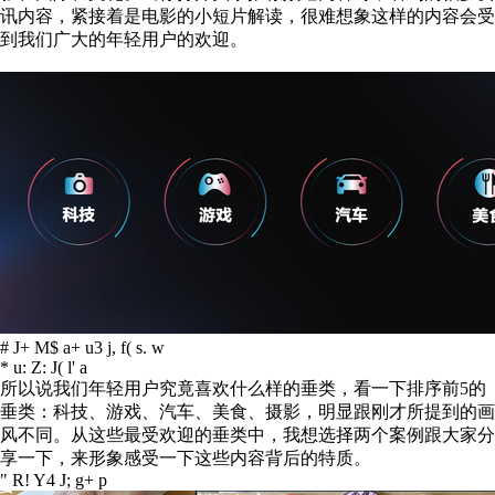
讯内容，紧接着是电影的小短片解读，很难想象这样的内容会受
到我们广大的年轻用户的欢迎。
# J+ M$ a+ u3 j, f( s. w
* u: Z: J( l' a
所以说我们年轻用户究竟喜欢什么样的垂类，看一下排序前5的
垂类：科技、游戏、汽车、美食、摄影，明显跟刚才所提到的画
风不同。从这些最受欢迎的垂类中，我想选择两个案例跟大家分
享一下，来形象感受一下这些内容背后的特质。
" R! Y4 J; g+ p